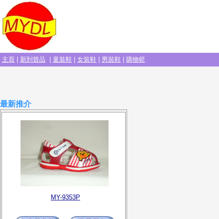
主頁
|
新到貨品
|
童裝鞋
|
女裝鞋
|
男裝鞋
|
購物籃
最新推介
MY-9353P