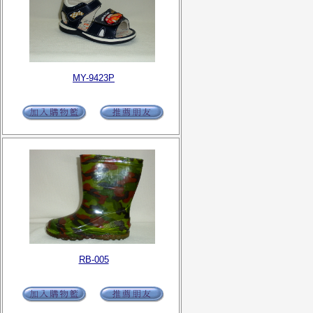
MY-9423P
RB-005