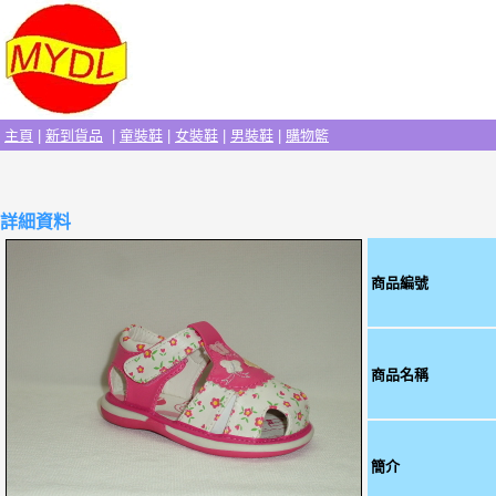
主頁
|
新到貨品
|
童裝鞋
|
女裝鞋
|
男裝鞋
|
購物籃
詳細資料
商品編號
商品名稱
簡介