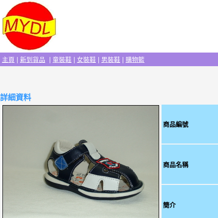
主頁
|
新到貨品
|
童裝鞋
|
女裝鞋
|
男裝鞋
|
購物籃
詳細資料
商品編號
商品名稱
簡介