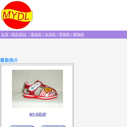
主頁
|
新到貨品
|
童裝鞋
|
女裝鞋
|
男裝鞋
|
購物籃
最新推介
MY-9353P