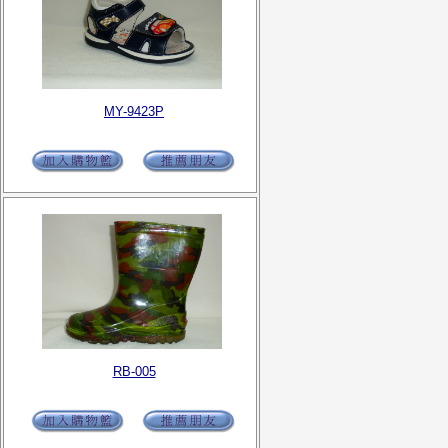
MY-9423P
RB-005