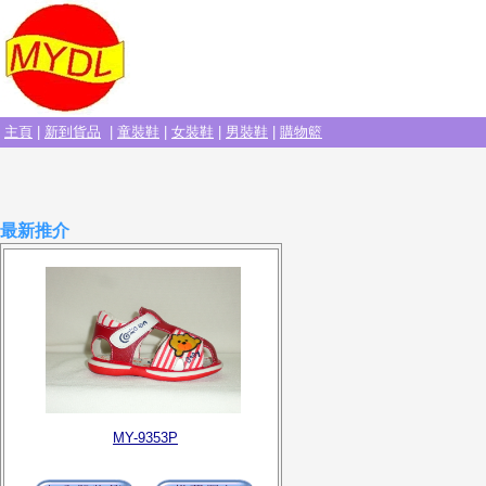
主頁
|
新到貨品
|
童裝鞋
|
女裝鞋
|
男裝鞋
|
購物籃
最新推介
MY-9353P