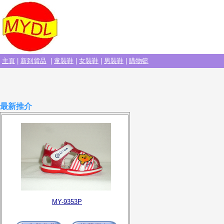
主頁
|
新到貨品
|
童裝鞋
|
女裝鞋
|
男裝鞋
|
購物籃
最新推介
MY-9353P