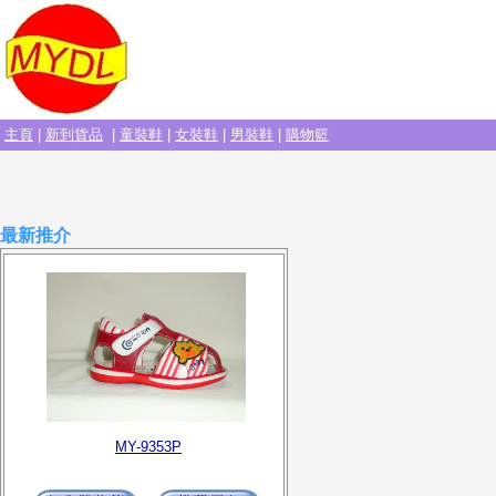
主頁
|
新到貨品
|
童裝鞋
|
女裝鞋
|
男裝鞋
|
購物籃
最新推介
MY-9353P